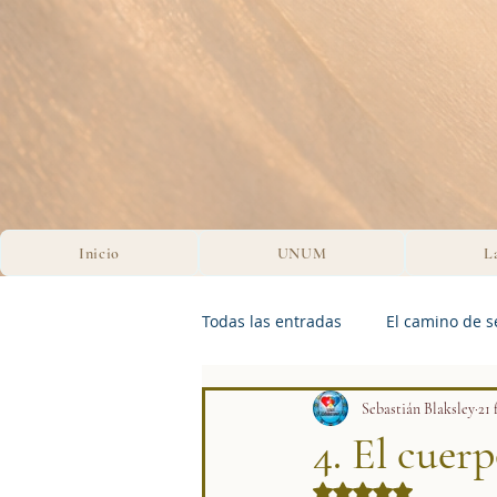
Inicio
UNUM
L
Todas las entradas
El camino de s
III. UNIDAD
Sebastián Blaksley
IV. LA HERIDA Y
21 
4. El cuer
Obtuvo NaN de 5 es