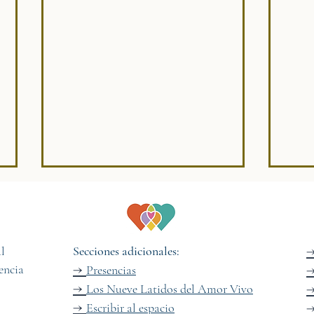
EL MAPA
l
Secciones adicionales:
→
iencia
Presencias
→
Los Nueve Latidos del Amor Vivo
17. E
→
Escribir al espacio