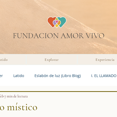
FUNDACION AMOR VIVO
atido
Explorar
Experiencia
er
Latido
Eslabón de luz (Libro Blog)
I. EL LLAMADO
 EL RECUERDO
feb
7 min de lectura
V. ENCARNACION
VI. ESLABONES
VII.
po místico
trellas.