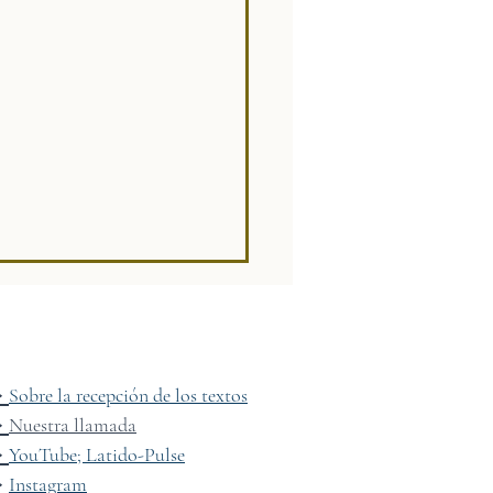
→
Sobre la recepción de los textos
→
Nuestra llamada
→
YouTube; Latido-Pulse
l descorrimiento del velo
→
Instagram