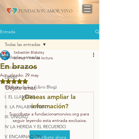
FUNDACION AMOR VIVO
Entrada
Todas las entradas
Sebastián Blaksley
Todas las entradas
28 may
1 min de lectura
En brazos
El camino de ser
Actualizado:
29 may
Latido
Obtuvo NaN de 5 estrellas.
Eslabón de luz (Libro Blog)
Déjate amar,
¿Deseas ampliar la 
I. EL LLAMADO
información?
II. LA PALABRA VIVA
Suscríbete a fundacionamorvivo.org para 
III. UNIDAD
seguir leyendo esta entrada exclusiva.
IV. LA HERIDA Y EL RECUERDO
V. ENCARNACION
Suscríbete ahora