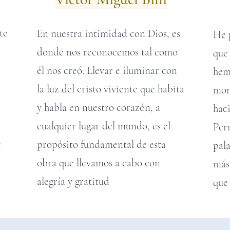
te
En nuestra intimidad con Dios, es
He 
donde nos reconocemos tal como
que
él nos creó. Llevar e iluminar con
hem
la luz del cristo viviente que habita
mom
y habla en nuestro corazón, a
hac
cualquier lugar del mundo, es el
Perr
e
propósito fundamental de esta
pal
obra que llevamos a cabo con
más
alegría y gratitud
que