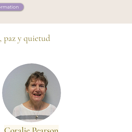
ormation
, paz y quietud
Coralie Pearson